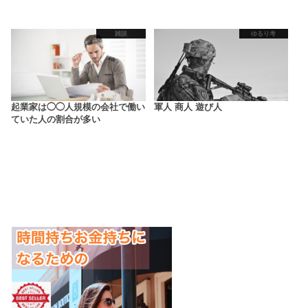
雑談
ゆるり考
起業家は◯◯人規模の会社で働い
軍人 商人 遊び人
ていた人の割合が多い