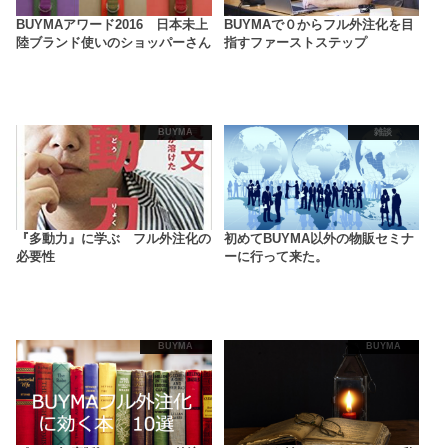
BUYMAアワード2016 日本未上
BUYMAで０からフル外注化を目
陸ブランド使いのショッパーさん
指すファーストステップ
BUYMA
雑談
『多動力』に学ぶ フル外注化の
初めてBUYMA以外の物販セミナ
必要性
ーに行って来た。
BUYMA
BUYMA