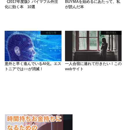
《2017年度版》バイマフル外注
BUYMAを始めるにあたって、私
化に効く本 10選
が読んだ本
ゆるり考
BUYMA
意外と早く進んでいるAI化。エス
一人合宿に連れて行きたい！この
トニアでは○○が消滅！
webサイト