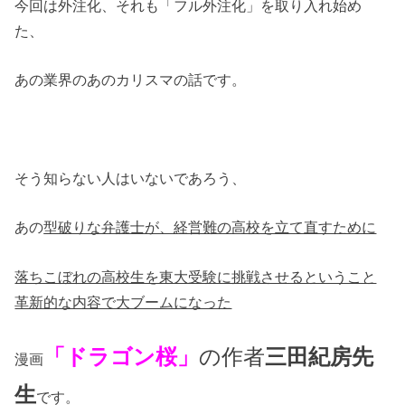
今回は外注化、それも「フル外注化」を取り入れ始め
た、
あの業界のあのカリスマの話です。
そう知らない人はいないであろう、
あの
型破りな弁護士が、経営難の高校を立て直すために
落ちこぼれの高校生を東大受験に挑戦させるということ
革新的な内容で大ブームになった
「ドラゴン桜」
の作者
三田紀房先
漫画
生
です。