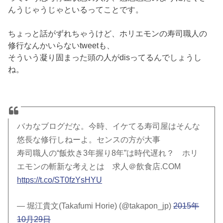
んうじゃうじゃといるってことです。
ちょっと話がずれちゃうけど、ホリエモンの寿司職人の
修行なんかいらないtweetも、
そういう凝り固まった頭の人がdisってるんでしょうし
ね。
バカなブログだな。今時、イケてる寿司屋はそんな
悠長な修行しねーよ。センスの方が大事
寿司職人の“飯炊き3年握り8年”は時代遅れ？ ホリ
エモンの斬新な考えとは 求人＠飲食店.COM
https://t.co/ST0fzYsHYU
— 堀江貴文(Takafumi Horie) (@takapon_jp)
2015年
10月29日