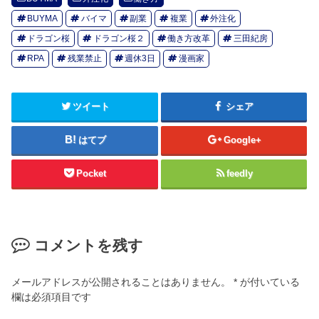
BUYMA
バイマ
副業
複業
外注化
ドラゴン桜
ドラゴン桜２
働き方改革
三田紀房
RPA
残業禁止
週休3日
漫画家
ツイート
シェア
はてブ
Google+
Pocket
feedly
コメントを残す
メールアドレスが公開されることはありません。
*
が付いている
欄は必須項目です