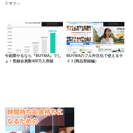
ショッ…
BUYMA
BUYMA
今副業やるなら『BUYMA』でし
BUYMAのフル外注化で使えるサ
ょ！登録会員数400万人突破
イト(商品登録編）