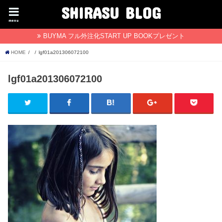
SHIRASU BLOG
menu
BUYMA フル外注化START UP BOOKプレゼント
HOME
lgf01a201306072100
lgf01a201306072100