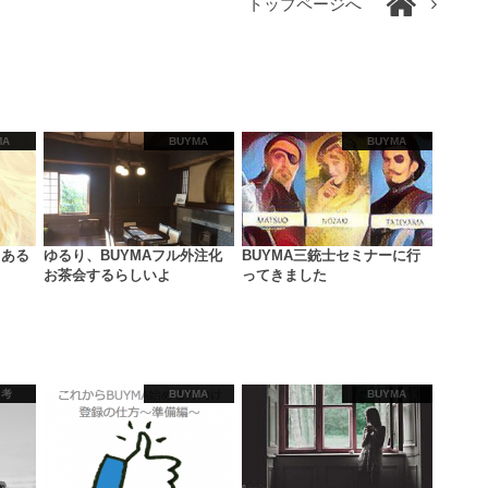
トップページへ
MA
BUYMA
BUYMA
くある
ゆるり、BUYMAフル外注化
BUYMA三銃士セミナーに行
お茶会するらしいよ
ってきました
り考
BUYMA
BUYMA