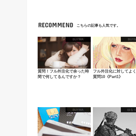
RECOMMEND
こちらの記事も人気です。
BUYMA
BUY
質問！フル外注化で余った時
フル外注化に対してよ
間で何してるんですか？
質問10《Part1》
BUYMA
ゆる