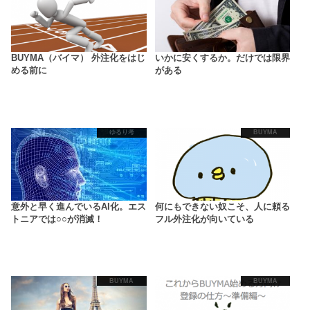
BUYMA（バイマ） 外注化をはじ
いかに安くするか。だけでは限界
める前に
がある
ゆるり考
BUYMA
意外と早く進んでいるAI化。エス
何にもできない奴こそ、人に頼る
トニアでは○○が消滅！
フル外注化が向いている
BUYMA
BUYMA