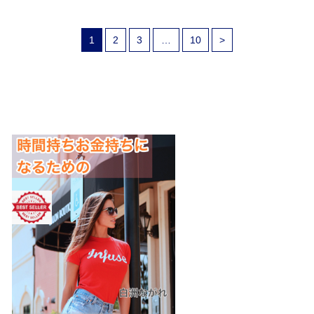
1
2
3
…
10
>