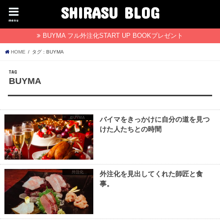
SHIRASU BLOG
menu
BUYMA フル外注化START UP BOOKプレゼント
HOME
タグ : BUYMA
TAG
BUYMA
BUYMA
バイマをきっかけに自分の道を見つ
けた人たちとの時間
外注化
外注化を見出してくれた師匠と食
事。