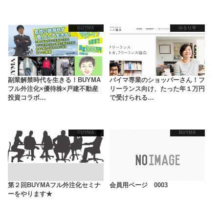
BUYMA
ゆるり考
副業解禁時代を生きる！BUYMA
バイマ専業のショッパーさん！フ
フル外注化×優待株×戸建不動産
リーランス向け、たった年１万円
投資コラボ…
で受けられる…
BUYMA
BUYMA
第２回BUYMAフル外注化セミナ
会員用ページ 0003
ーをやります★