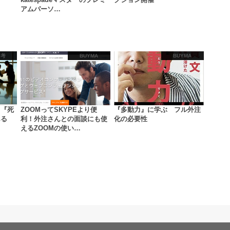
アムパーソ…
り考
BUYMA
BUYMA
ら『死
ZOOMってSKYPEより便
『多動力』に学ぶ フル外注
ある
利！外注さんとの面談にも使
化の必要性
えるZOOMの使い…