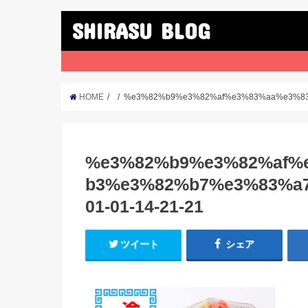
SHIRASU BLOG
HOME
%e3%82%b9%e3%82%af%e3%83%aa%e3%83%
%e3%82%b9%e3%82%af%
b3%e3%82%b7%e3%83%a7
01-01-14-21-21
ツイート
シェア