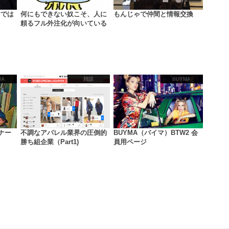
けでは
何にもできない奴こそ、人に
もんじゃで仲間と情報交換
頼るフル外注化が向いている
MA
雑談
BUYMA
ナー
不調なアパレル業界の圧倒的
BUYMA（バイマ）BTW2 会
勝ち組企業（Part1)
員用ページ