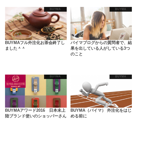
BUYMA
BUYMA
BUYMAフル外注化お茶会終了し
バイマブログからの質問者で、結
ました＾＾
果を出している人がしている3つ
のこと
BUYMA
BUYMA
BUYMAアワード2016 日本未上
BUYMA（バイマ） 外注化をはじ
陸ブランド使いのショッパーさん
める前に