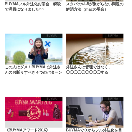
BUYMAフル外注化お茶会 瞬殺
スタバのwi-fiが繋がらない問題の
で満員になりました^^
解消方法（macの場合）
BUYMA
BUYMA
この人はダメ！BUYMAで外注さ
外注さんは管理ではなく、
んのお断りすべき４つのパターン
◯◯◯◯◯◯◯◯◯する
BUYMA
BUYMA
《BUYMAアワード2016》
BUYMAで０からフル外注化を目