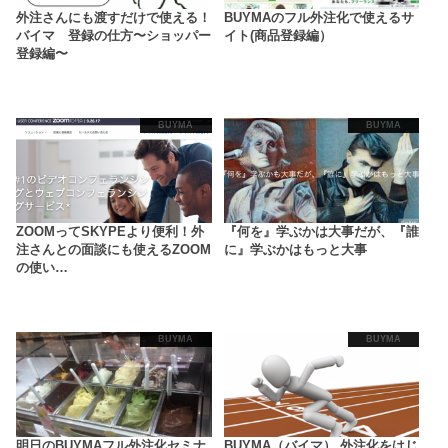
外注さんにも渡すだけで使える！
BUYMAのフル外注化で使えるサ
バイマ 登録の仕方〜ショッパー
イト(商品登録編）
登録編〜
BUYMA
BUYMA
ZOOMってSKYPEより便利！外
『何を』学ぶかは大事だが、『誰
注さんとの面談にも使えるZOOM
に』学ぶかはもっと大事
の使い…
BUYMA
BUYMA
明日のBUYMAフル外注化セミナ
BUYMA（バイマ） 外注化をはじ