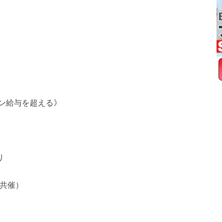
ン給与を超える》
り
（共催）