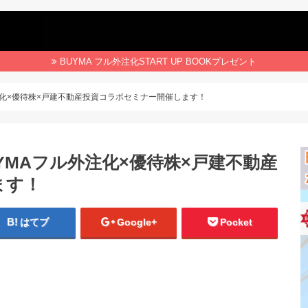
BUYMA フル外注化START UP BOOKプレゼント
注化×優待株×戸建不動産投資コラボセミナー開催します！
YMAフル外注化×優待株×戸建不動産
ます！
はてブ
Google+
Pocket