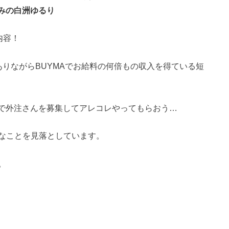
染みの白洲ゆるり
内容！
りながらBUYMAでお給料の何倍もの収入を得ている短
ズで外注さんを募集してアレコレやってもらおう…
なことを見落としています。
。