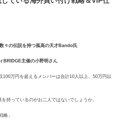
践している海外買い付け戦略
＆VIP仕
ね数々の伝説を持つ
孤高の天才Bando氏
BRIDGE主催の小野明さん
収100万円を超えるメンバーは合計10人以上、50万円以
実績を持っているのがお二人ではないでしょうか。
戦略」