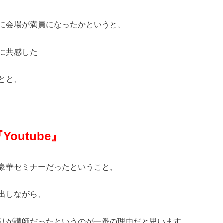
に会場が満員になったかというと、
に共感した
とと、
outube』
豪華セミナーだったということ。
出しながら、
りが講師だったというのが一番の理由だと思います。