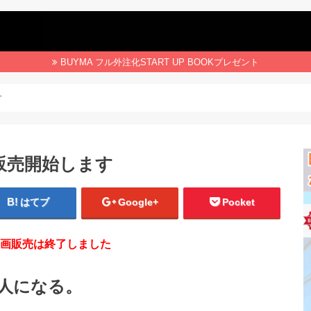
BUYMA フル外注化START UP BOOKプレゼント
す
販売開始します
はてブ
Google+
Pocket
動画販売は終了しました
人になる。