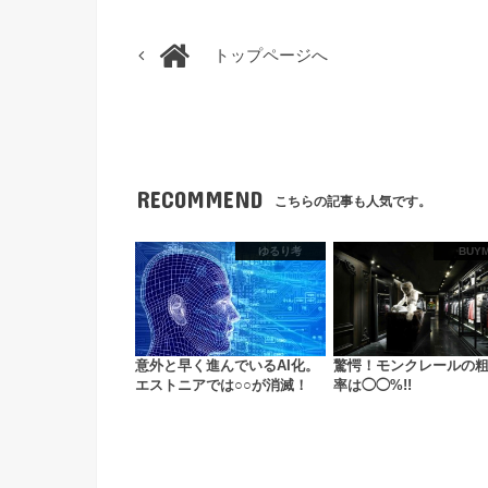
トップページへ
RECOMMEND
こちらの記事も人気です。
ゆるり考
BUY
意外と早く進んでいるAI化。
驚愕！モンクレールの
エストニアでは○○が消滅！
率は◯◯%!!