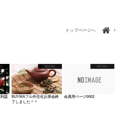
トップページへ
MA
BUYMA
BUYMA
粗利益
BUYMAフル外注化お茶会終
会員用ページ0002
了しました＾＾