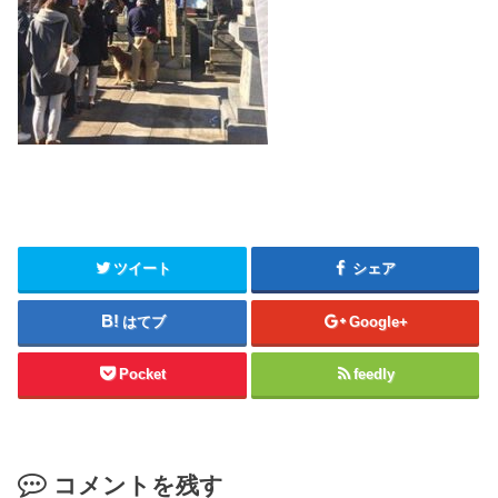
ツイート
シェア
はてブ
Google+
Pocket
feedly
コメントを残す