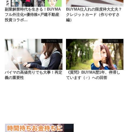
副業解禁時代を生きる！BUYMA
BUYMA仕入れの限度枠大丈夫？
フル外注化×優待株×戸建不動産
クレジットカード（作りやすさ
投資コラボ…
編）
BUYMA
BUYMA
バイマの高値売りでも大事！再定
《質問》BUYMA歴1年、停滞し
義の重要性
ています（♂）への回答