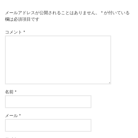
メールアドレスが公開されることはありません。
*
が付いている
欄は必須項目です
コメント
*
名前
*
メール
*