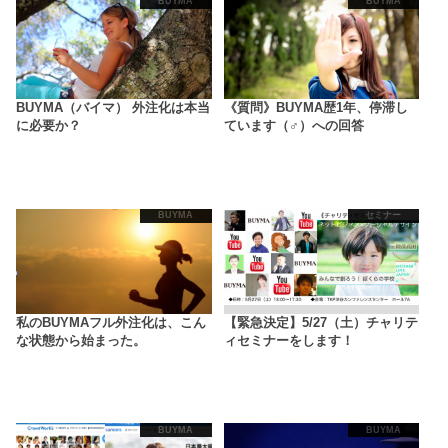
BUYMA
BUYMA
BUYMA（バイマ） 外注化は本当
《質問》BUYMA歴1年、停滞し
に必要か？
ています（♂）への回答
BUYMA
セミナー
私のBUYMAフル外注化は、こん
【緊急決定】5/27（土）チャリテ
な状態から始まった。
ィセミナーをします！
BUYMA
BUYMA