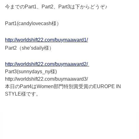
今までのPart1、Part2、Part3は下からどうぞ♪
Part1(candylovecash様）
http://worldshift22.com/
buymaaward1
/
‎
Part2（she’sdaily様）
http://worldshift22.com/
buymaaward2
/
‎
Part3(sunnydays_ny様)
http://worldshift22.com/buymaaward3/
本日のPart4はWomen部門特別賞受賞のEUROPE IN
STYLE様です。
Women部門特別賞受賞 EUROPE IN
STYLE 様