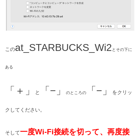
at_STARBUCKS_Wi2
この
とその下に
ある
「＋」
「
−」
「−」
と
をクリッ
のところの
クしてください。
一度Wi-Fi接続を切って、再度接
そして