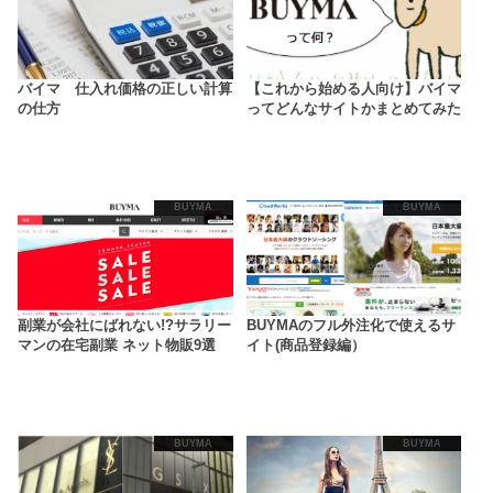
バイマ 仕入れ価格の正しい計算
【これから始める人向け】バイマ
の仕方
ってどんなサイトかまとめてみた
BUYMA
BUYMA
副業が会社にばれない!?サラリー
BUYMAのフル外注化で使えるサ
マンの在宅副業 ネット物販9選
イト(商品登録編）
BUYMA
BUYMA