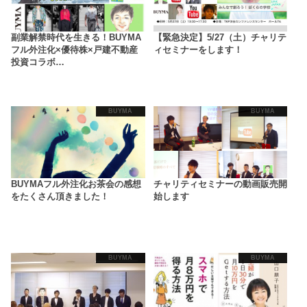
副業解禁時代を生きる！BUYMA
【緊急決定】5/27（土）チャリテ
フル外注化×優待株×戸建不動産
ィセミナーをします！
投資コラボ…
BUYMA
BUYMA
BUYMAフル外注化お茶会の感想
チャリティセミナーの動画販売開
をたくさん頂きました！
始します
BUYMA
BUYMA