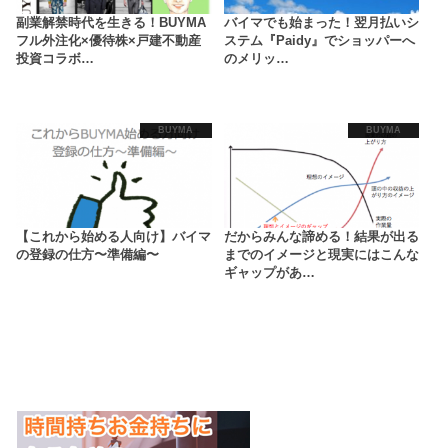
副業解禁時代を生きる！BUYMA
バイマでも始まった！翌月払いシ
フル外注化×優待株×戸建不動産
ステム『Paidy』でショッパーへ
投資コラボ…
のメリッ…
BUYMA
BUYMA
【これから始める人向け】バイマ
だからみんな諦める！結果が出る
の登録の仕方〜準備編〜
までのイメージと現実にはこんな
ギャップがあ…