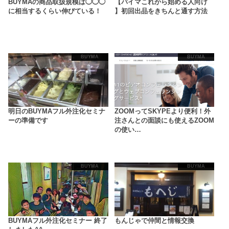
BUYMAの商品取扱規模は◯◯◯
【バイマこれから始める人向け
に相当するくらい伸びている！
】初回出品をきちんと通す方法
BUYMA
BUYMA
明日のBUYMAフル外注化セミナ
ZOOMってSKYPEより便利！外
ーの準備です
注さんとの面談にも使えるZOOM
の使い…
BUYMA
BUYMA
BUYMAフル外注化セミナー 終了
もんじゃで仲間と情報交換